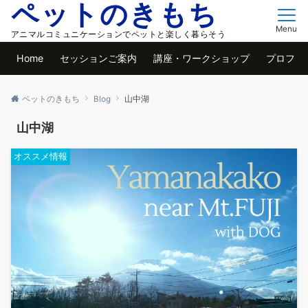
ペットのきもち
Menu
アニマルコミュニケーションでペットと楽しく暮らそう
Home
セッションご案内
講座・ワークショップ
プロフィ
ペットのきもち
Blog
山中湖
山中湖
オススメ情報