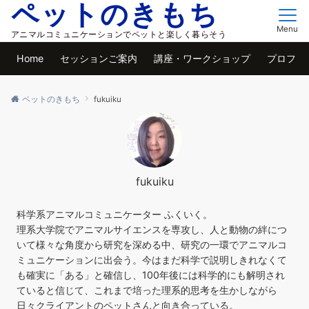
ペットのきもち
Menu
アニマルコミュニケーションでペットと楽しく暮らそう
Home
セッションご案内
講座・ワークショップ
プロフィ
ペットのきもち
fukuiku
fukuiku
科学系アニマルコミュニケーター ふくいく。
理系大学院でアニマルサイエンスを専攻し、人と動物の絆につ
いて様々な角度から研究を深める中、研究の一環でアニマルコ
ミュニケーションに出会う。今はまだ科学で説明しきれなくて
も確実に「ある」と確信し、100年後には科学的にも解明され
ていると信じて、これまで培った理系的思考を生かしながら
日々クライアントのペットさんと向き合っている。