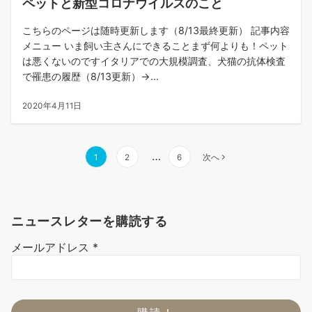
ペットと新型コロナウイルスのこと
こちらのページは随時更新します（8/13最終更新） 記事内容
メニュー いま飼い主さんにできることまず何よりも！ペット
は悪くないのですイタリアでの大規模調査、犬猫の抗体検査
で罹患の履歴（8/13更新）→...
2020年4月11日
投
…
1
2
6
次へ
稿
の
ペ
ニュースレターを購読する
ー
ジ
メールアドレス
*
送
り